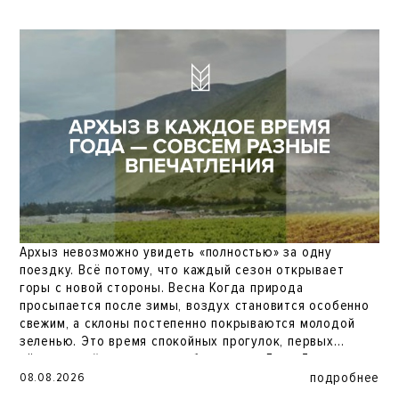
Архыз невозможно увидеть «полностью» за одну
поездку. Всё потому, что каждый сезон открывает
горы с новой стороны. Весна Когда природа
просыпается после зимы, воздух становится особенно
свежим, а склоны постепенно покрываются молодой
зеленью. Это время спокойных прогулок, первых
тёплых дней и ощущения обновления. Лето Длинные
световые дни, горные маршруты, цветущие альпийские
подробнее
08.08.2026
луга и комфортная температура даже в жаркие месяцы.