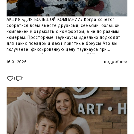
АКЦИЯ «ДЛЯ БОЛЬШОЙ КОМПАНИИ» Когда хочется
собраться всем вместе друзьями, семьями, большой
компанией и отдыхать с комфортом, а не по разным
номерам. Просторные таунхаусы идеально подходят
для таких поездок и дают приятные бонусы Что вы
получаете: фиксированную цену таунхауса при
размещении до 6 человек скидки до 20% при
бронировании нескольких таунхаусов: 2 таунхауса 10% 3
подробнее
16.01.2026
таунхауса 15% 4 и более 20% SPA-комплекс с
бассейном включён в стоимость ранний заезд с 7:00 и
1
1
362
поздний выезд до 15:00 Идеально для дней рождения,
выездов с друзьями, семейных каникул и активного
отдыха в горах ️ ️ Количество таунхаусов по акции
ограничено. Успейте забронировать и собрать всех
вместе так отдых становится по-настоящему
запоминающимся.