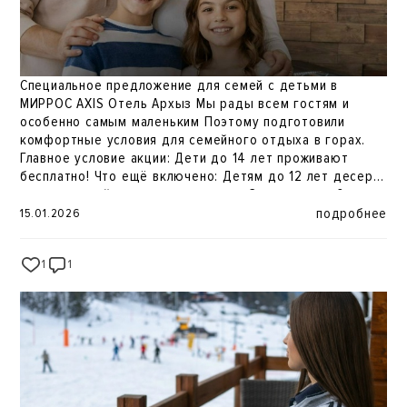
Специальное предложение для семей с детьми в
МИРРОС AXIS Отель Архыз Мы рады всем гостям и
особенно самым маленьким Поэтому подготовили
комфортные условия для семейного отдыха в горах.
Главное условие акции: Дети до 14 лет проживают
бесплатно! Что ещё включено: Детям до 12 лет десерт
или домашний лимонад ежедневно Завтраки: до 6 лет
бесплатно, до 12 лет скидка 50% Скидка 10% на
подробнее
15.01.2026
детское меню в ресторане AXIS BBQ SPA-комплекс с
бассейном включён в стоимость Ранний заезд с 7:00 и
1
1
382
поздний выезд до 15:00* Детская кроватка и горшок
бесплатно по запросу Важно: при бронировании на
сайте указывайте только взрослых гостей (от 15 лет).
Дети до 14 лет размещаются бесплатно. Количество
номеров по акции ограничено успейте забронировать
https://mirros-hotels.com/arkhyz/specials/