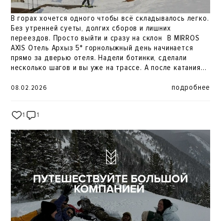
В горах хочется одного чтобы всё складывалось легко.
Без утренней суеты, долгих сборов и лишних
переездов. Просто выйти и сразу на склон ️ В MIRROS
AXIS Отель Архыз 5* горнолыжный день начинается
прямо за дверью отеля. Надели ботинки, сделали
несколько шагов и вы уже на трассе. А после катания
так же легко вернуться обратно в тепло, комфорт и
заслуженный отдых ️ Для гостей предусмотрено
подробнее
08.02.2026
хранение горнолыжного оборудования, чтобы не носить
снаряжение, не тратить силы и оставить энергию для
1
1
296
главного снега, скорости и удовольствия от катания.
Иногда мечта о горнолыжном курорте не где-то
далеко. Она уже здесь в горах, которые начинаются
сразу за дверью ️ Бронирование:
https://mirros-
hotels.com/arkhyz/