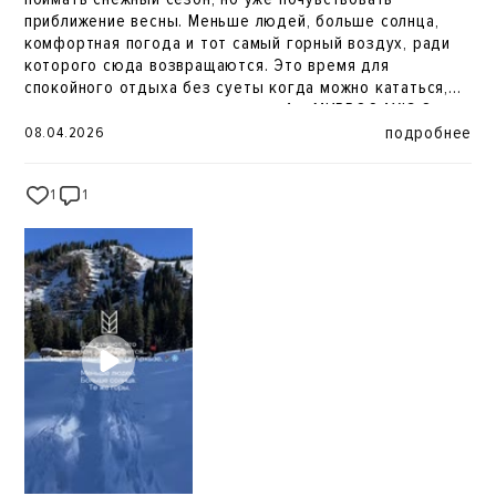
приближение весны. Меньше людей, больше солнца,
комфортная погода и тот самый горный воздух, ради
которого сюда возвращаются. Это время для
спокойного отдыха без суеты когда можно кататься,
гулять и просто переключиться. А в МИРРОС AXIS Отель
Архыз 5* этот отдых становится по-настоящему
подробнее
08.04.2026
комфортным.
1
1
191