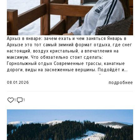
Архыз в январе: зачем ехать и чем заняться Январь в
Архызе это тот самый зимний формат отдыха, где снег
настоящий, воздух кристальный, а впечатления на
максимум. Что обязательно стоит сделать:
Горнолыжный отдых Современные трассы, канатные
дороги, виды на заснеженные вершины. Подойдёт и
новичкам, и тем, кто катается уверенно. Зимние
прогулки и фото Лес, горы, тишина и белоснежные
подробнее
08.01.2026
пейзажи. Архыз зимой идеальная открытка без
фильтров. Снегоходы и активные развлечения Для тех,
1
1
277
кто любит скорость и эмоции маршруты по зимним
долинам и горам. Звёздное небо и тишина Вечером
Архыз особенно хорош: минимум света, максимум
ощущения уединения и покоя. Медленные вечера
Горячий чай, ужин, тепло и отдых после активного дня
то, ради чего сюда возвращаются. Чтобы отдых был
по-настоящему комфортным, удобно остановиться в