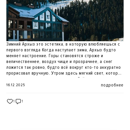
MIRROS AXIS Отель Архыз 5*. Современный отель с
высоким уровнем сервиса отличная база для зимних
приключений и спокойного восстановления.
Бронирование:
https://mirros-hotels.com/arkhyz/
Зимний Архыз это эстетика, в которую влюбляешься с
первого взгляда Когда наступает зима, Архыз будто
меняет настроение. Горы становятся строже и
величественнее, воздух чище и прозрачнее, а снег
ложится так ровно, будто всё вокруг кто-то аккуратно
прорисовал вручную. Утром здесь мягкий свет, который
делает каждую деталь красивее. Днём панорамы, от
которых хочется достать камеру даже тем, кто обычно
подробнее
16.12.2025
не фотографирует. Вечером тишина, огни и то самое
ощущение, что ты находишься внутри открытки. Зимний
1
1
357
Архыз эстетичный до мелочей: цвета, виды, ритм, звук
хрустящего снега. И если вы давно хотели увидеть
настоящую зимнюю магию это она. А в MIRROS AXIS вас
ждут тёплые номера, уют и виды, которые невозможно
забыть. Бронируйте свои даты заранее зимой Архыз