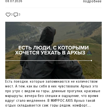
горные вершины, финская сауна, контрастный душ,
подробнее
08.07.2026
ароматный травяной чай и никуда не нужно спешить.
Именно такие моменты становятся приятным
3
3
247
завершением насыщенного дня и помогают по-
настоящему прочувствовать отдых в горах. SPA-центр
работает ежедневно с 09:30 до 21:30. Посещение
проходит по двухчасовым сеансам, поэтому каждый
гость может насладиться отдыхом в комфортной и
спокойной обстановке. Иногда лучший план на день это
позволить себе остановиться, вдохнуть горный воздух
и просто наслаждаться моментом. Ждём вас в SPA-
центре AXIS
Есть поездки, которые запоминаются не количеством
мест. А тем, как вы себя в них чувствовали. Архыз это
про утро с видом на горы, длинные прогулки, красивые
маршруты, вечера без спешки и ощущение, что время
вдруг стало медленнее. В МИРРОС AXIS Архыз такой
отдых складывается сам: горы рядом, комфорт,